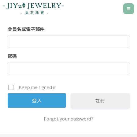
跳
至
主
要
會員名或電子郵件
內
容
密碼
Keep me signed in
註冊
Forgot your password?