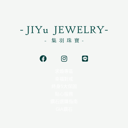
F
I
L
a
n
i
c
s
n
求婚專區
e
t
e
幸福對戒
b
a
o
g
終身5大保固
o
r
貼心服務
k
a
鑽石選購指南
m
GIA鑽石