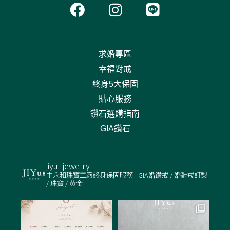
a
n
i
c
s
n
e
t
e
b
a
求婚專區
o
g
幸福對戒
o
r
終身5大保固
k
a
貼心服務
m
鑽石選購指南
GIA鑽石
jiyu_jewelry
中永和珠寶工廠終身保固服務 - GIA婚鑽戒 / 婚對戒訂製
/ 珠寶 / 黃金