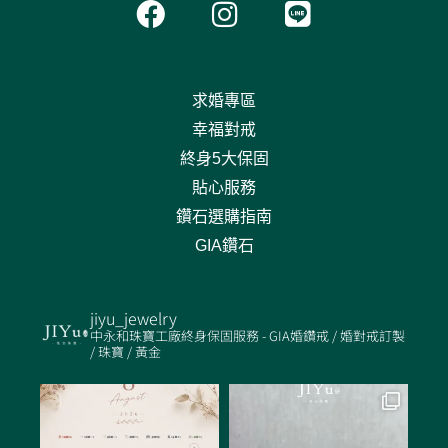
a
n
i
c
s
n
e
t
e
b
a
求婚專區
o
g
幸福對戒
o
r
終身5大保固
k
a
貼心服務
m
鑽石選購指南
GIA鑽石
jiyu_jewelry
中永和珠寶工廠終身保固服務 - GIA婚鑽戒 / 婚對戒訂製
/ 珠寶 / 黃金