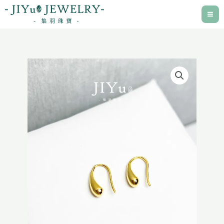
跳
至
主
要
內
容