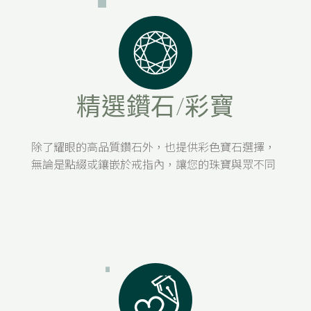
H&S
精選鑽石/彩寶
除了耀眼的高品質鑽石外，也提供彩色寶石選擇，
無論是點綴或鑲嵌於戒指內，讓您的珠寶與眾不同
H&S