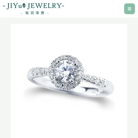
跳
至
主
要
內
容