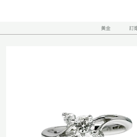
跳
至
主
要
黃金
訂
內
容