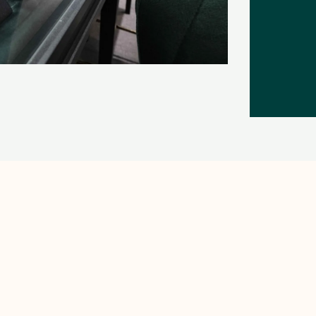
H&S
終身5大保固