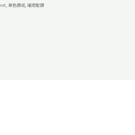
ent
,
單色鑽戒
,
璀璨配鑽