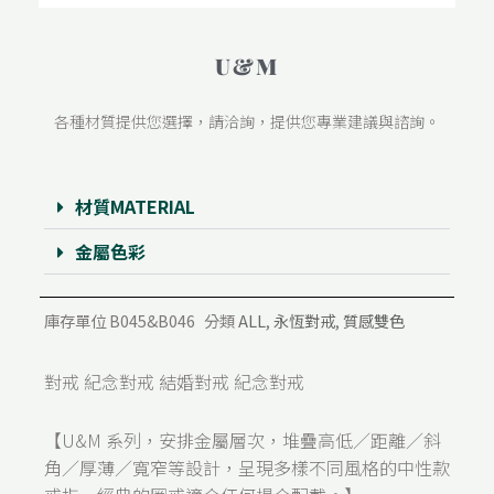
U&M
各種材質提供您選擇，請洽詢，提供您專業建議與諮詢。
材質MATERIAL
金屬色彩
庫存單位
B045&B046
分類
ALL
,
永恆對戒
,
質感雙色
對戒 紀念對戒 結婚對戒 紀念對戒
【U&M 系列，安排金屬層次，堆疊高低／距離／斜
角／厚薄／寬窄等設計，呈現多樣不同風格的中性款