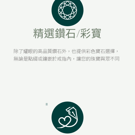
H&S
精選鑽石/彩寶
除了耀眼的高品質鑽石外，也提供彩色寶石選擇，
無論是點綴或鑲嵌於戒指內，讓您的珠寶與眾不同
H&S