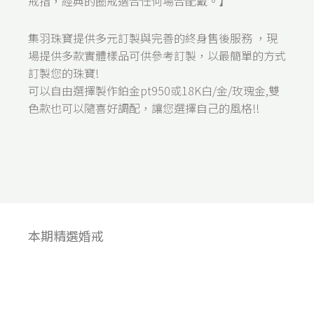
戒指，經典的圈戒適合任何場合配戴。】
集羽珠寶提供多元訂製與完善的終身售後服務 ，現
場提供多款實體樣品可供參考訂製，以最簡單的方式
訂製您的珠寶!
可以自由選擇製作鉑金pt950或18K白/金/玫瑰金,雙
色款也可以隨喜好調配，
讓您選擇自己的風格!!
本期精選婚戒