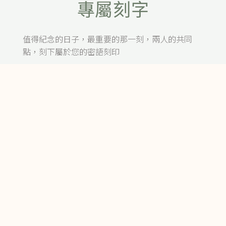
專屬刻字
值得紀念的日子，最重要的那一刻，兩人的共同
點，刻下屬於您的密語刻印
H&S
終身5大保固
最大範圍提供保修健檢服務，讓您放心配戴珠寶，