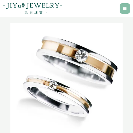
跳
至
主
要
內
容